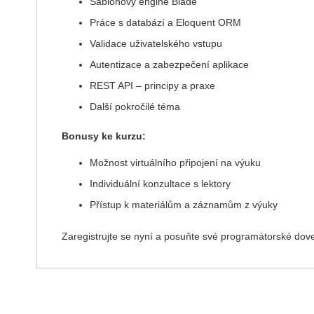
Šablonový engine Blade
Práce s databází a Eloquent ORM
Validace uživatelského vstupu
Autentizace a zabezpečení aplikace
REST API – principy a praxe
Další pokročilé téma
Bonusy ke kurzu:
Možnost virtuálního připojení na výuku
Individuální konzultace s lektory
Přístup k materiálům a záznamům z výuky
Zaregistrujte se nyní a posuňte své programátorské dove