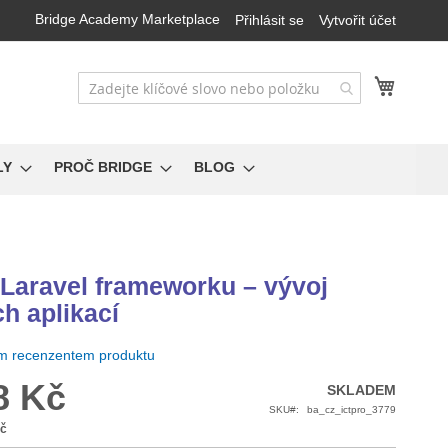
Bridge Academy Marketplace
Přihlásit se
Vytvořit účet
Můj koš
LY
PROČ BRIDGE
BLOG
 Laravel frameworku – vývoj
h aplikací
ím recenzentem produktu
8 Kč
SKLADEM
SKU
ba_cz_ictpro_3779
Kč