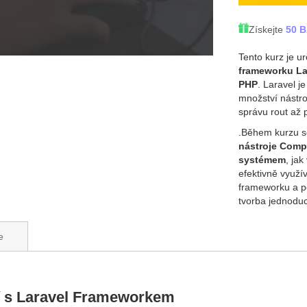
Získejte
50 
Tento kurz je u
frameworku Lar
PHP
. Laravel j
množství nástro
správu rout až 
.Během kurzu se
nástroje Comp
systémem
, ja
efektivně využív
frameworku a po
tvorba jednoduc
e
í s Laravel Frameworkem