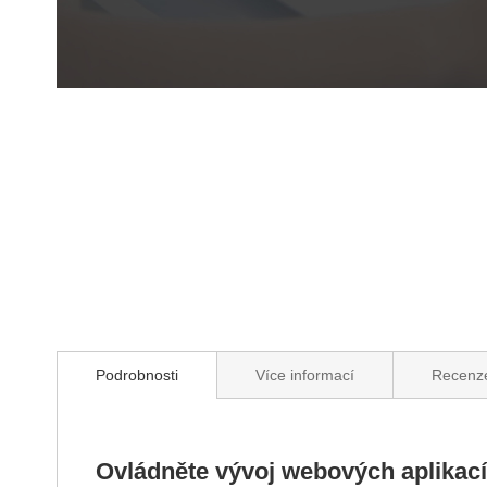
Přeskočit
na
začátek
galerie
s
obrázky
Podrobnosti
Více informací
Recenz
Ovládněte vývoj webových aplikac