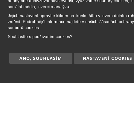
anonymně analyzovat návštěvnost, využíváme soubory cookies, kte
Bridge Academy Group s.r.o.
sociální média, inzerci a analýzu.
Online kro
O nás
Jejich nastavení upravíte klikem na ikonku štítu v levém dolním ro
Příměstské
změnit. Podrobnější informace najdete v našich Zásadách ochrany
Náš tým
Jazykové k
souborů cookies.
Kariéra
Doučování
Souhlasíte s používáním cookies?
Kontakt
Kurzy pro 
ANO, SOUHLASÍM
NASTAVENÍ COOKIES
Copyright © 2017–2026
BRIDGE Academy
, Všec