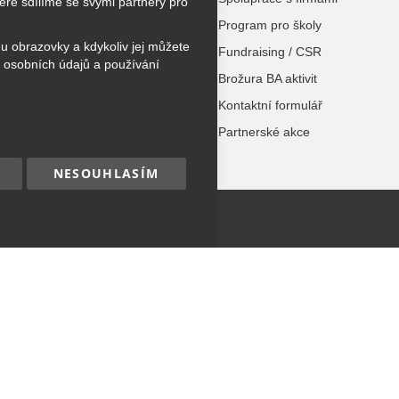
ré sdílíme se svými partnery pro
užky
Program pro školy
hu obrazovky a kdykoliv jej můžete
 tábory
Fundraising / CSR
 osobních údajů a používání
urzy
Brožura BA aktivit
Kontaktní formulář
dospělé
Partnerské akce
NESOUHLASÍM
hna práva vyhrazena.