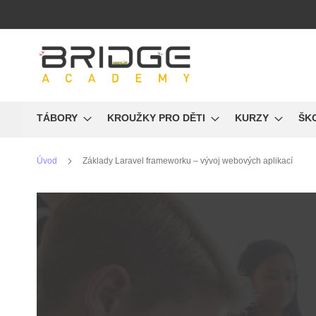
Přejít
na
obsah
TÁBORY
KROUŽKY PRO DĚTI
KURZY
ŠK
Úvod
Základy Laravel frameworku – vývoj webových aplikací
Přeskočit
na
konec
galerie
s
obrázky