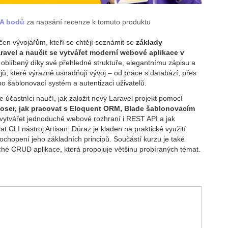
BA bodů
za napsání recenze k tomuto produktu
rčen vývojářům, kteří se chtějí seznámit se
základy
avel a naučit se vytvářet moderní webové aplikace v
e oblíbený díky své přehledné struktuře, elegantnímu zápisu a
jů, které výrazně usnadňují vývoj – od práce s databází, přes
po šablonovací systém a autentizaci uživatelů.
 účastníci naučí, jak založit nový Laravel projekt pomocí
oser, jak pracovat s Eloquent ORM, Blade šablonovacím
k vytvářet jednoduché webové rozhraní i REST API a jak
at CLI nástroj Artisan. Důraz je kladen na praktické využití
chopení jeho základních principů. Součástí kurzu je také
hé CRUD aplikace, která propojuje většinu probíraných témat.