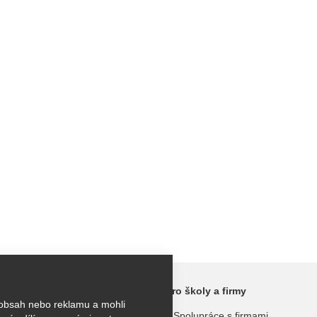
ktivity
Pro školy a firmy
 obsah nebo reklamu a mohli
kroužky
Spolupráce s firmami