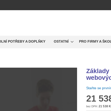
OLNÍ POTŘEBY A DOPLŇKY
OSTATNÍ
PRO FIRMY A ŠKO
Základy
webovýc
Staňte se prvn
21 53
21 538 