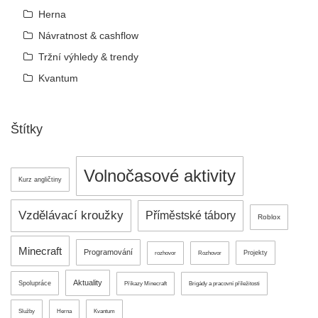
Herna
Návratnost & cashflow
Tržní výhledy & trendy
Kvantum
Štítky
Volnočasové aktivity
Kurz angličtiny
Vzdělávací kroužky
Příměstské tábory
Roblox
Minecraft
Programování
Projekty
rozhovor
Rozhovor
Aktuality
Spolupráce
Příkazy Minecraft
Brigády a pracovní příležitosti
Služby
Herna
Kvantum