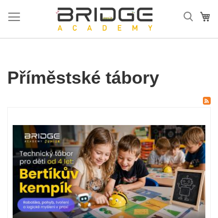
Přejít
na
Mů
obsah
Příměstské tábory