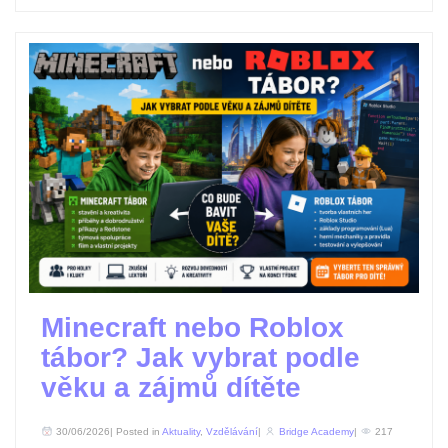
Minecraft nebo Roblox
tábor? Jak vybrat podle
věku a zájmů dítěte
30/06/2026| Posted in
Aktuality
,
Vzdělávání
|
Bridge Academy
|
217