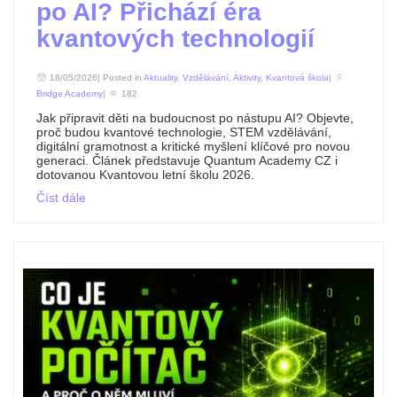
po AI? Přichází éra
kvantových technologií
18/05/2026| Posted in
Aktuality
,
Vzdělávání
,
Aktivity
,
Kvantová škola
|
Bridge Academy
|
182
Jak připravit děti na budoucnost po nástupu AI? Objevte,
proč budou kvantové technologie, STEM vzdělávání,
digitální gramotnost a kritické myšlení klíčové pro novou
generaci. Článek představuje Quantum Academy CZ i
dotovanou Kvantovou letní školu 2026.
Číst dále