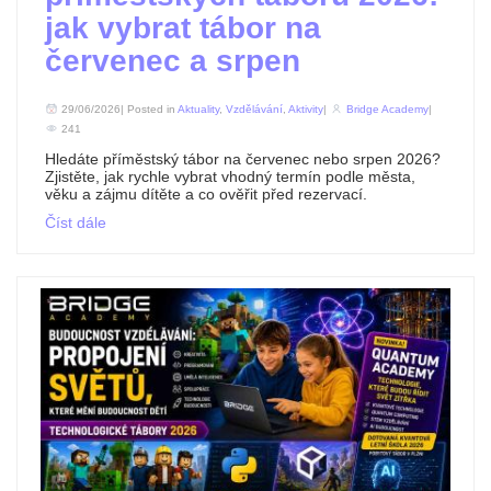
jak vybrat tábor na
červenec a srpen
29/06/2026| Posted in
Aktuality
,
Vzdělávání
,
Aktivity
|
Bridge Academy
|
241
Hledáte příměstský tábor na červenec nebo srpen 2026?
Zjistěte, jak rychle vybrat vhodný termín podle města,
věku a zájmu dítěte a co ověřit před rezervací.
Číst dále