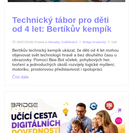
Technický tábor pro děti
od 4 let: Bertíkův kempík
30/07/2026| Posted in
Aktuality
,
Vzdělávání
|
Bridge Academy
|
148
Bertíkův technický kempík ukázal, že děti od 4 let mohou
objevovat svět technologií hravě a bez dlouhého času u
obrazovky. Pomocí Bee-Bot včelek, pohybových her,
tvoření a jednoduchých úkolů rozvíjely logické myšlení,
motoriku, prostorovou představivost i spolupráci.
Číst dále