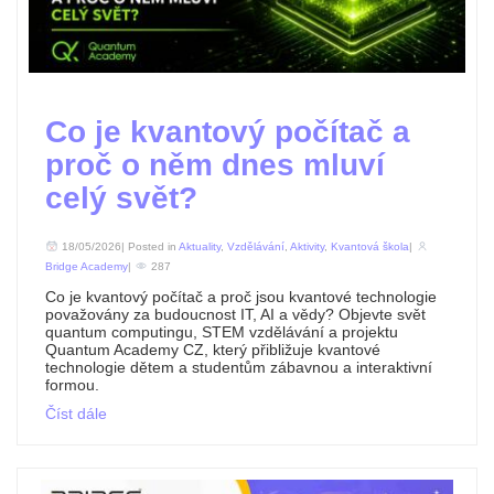
Co je kvantový počítač a
proč o něm dnes mluví
celý svět?
18/05/2026| Posted in
Aktuality
,
Vzdělávání
,
Aktivity
,
Kvantová škola
|
Bridge Academy
|
287
Co je kvantový počítač a proč jsou kvantové technologie
považovány za budoucnost IT, AI a vědy? Objevte svět
quantum computingu, STEM vzdělávání a projektu
Quantum Academy CZ, který přibližuje kvantové
technologie dětem a studentům zábavnou a interaktivní
formou.
Číst dále