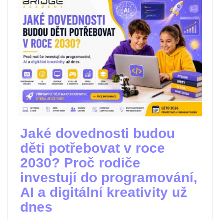
Jaké dovednosti budou
děti potřebovat v roce
2030? Proč rodiče
investují do programování,
AI a digitální kreativity už
dnes