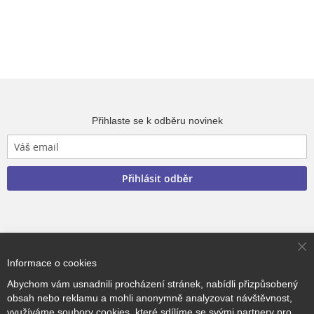
Přihlaste se k odběru novinek
Přihlásit odběr
Copyright © 2017–2026
BRIDGE Academy
, Všechna práva
Cl
vyhrazena.
Informace o cookies
Co
Ba
Abychom vám usnadnili procházení stránek, nabídli přizpůsobený
obsah nebo reklamu a mohli anonymně analyzovat návštěvnost,
využíváme soubory cookies, které sdílíme se svými partnery pro