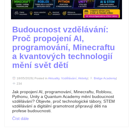
Budoucnost vzdělávání:
Proč propojení AI,
programování, Minecraftu
a kvantových technologií
mění svět dětí
18/05/2026| Posted in
Aktuality
,
Vzdělávání
,
Aktivity
|
Bridge Academy
|
234
Jak propojení AI, programování, Minecraftu, Robloxu,
Pythonu, Unity a Quantum Academy mění budoucnost
vzdělávání? Objevte, proč technologické tábory, STEM
vzdělávání a digitální gramotnost připravují děti na
profese budoucnosti.
Číst dále