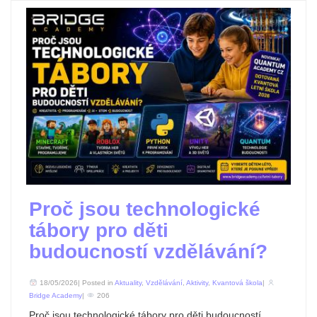
Proč jsou technologické
tábory pro děti
budoucností vzdělávání?
18/05/2026| Posted in
Aktuality
,
Vzdělávání
,
Aktivity
,
Kvantová škola
|
Bridge Academy
|
206
Proč jsou technologické tábory pro děti budoucností