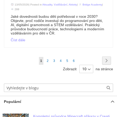
13/05/2026| Posted in
Aktuality
,
Vzdělávání
,
Aktivity
|
Bridge Academy
|
288
Jaké dovednosti budou děti potřebovat v roce 2030?
Objevte, proč rodiče investují do programování pro děti,
AI, digitální gramotnosti a STEM vzdělávání. Praktický
průvodce budoucností práce, technologiemi a moderním
vzděláváním pro děti v ČR.
Číst dále
Stránka
Strán
Násle
Právě
Stránka
Stránka
Stránka
Stránka
Stránka
1
2
3
4
5
6
si
Zobrazit
na stránce
prohlížíte
stránku
Populární
Kompletní průvodce Minecraft příkazy v Creative módu