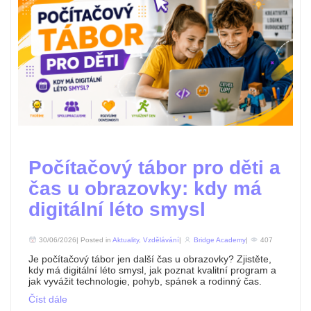
Počítačový tábor pro děti a
čas u obrazovky: kdy má
digitální léto smysl
30/06/2026| Posted in
Aktuality
,
Vzdělávání
|
Bridge Academy
|
407
Je počítačový tábor jen další čas u obrazovky? Zjistěte,
kdy má digitální léto smysl, jak poznat kvalitní program a
jak vyvážit technologie, pohyb, spánek a rodinný čas.
Číst dále