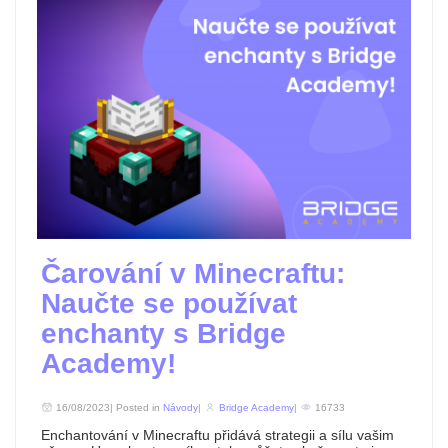
Čarování v Minecraftu:
Naučte se používat
enchanty s Bridge
Academy!
16/08/2023| Posted in
Návody
|
Bridge Academy
|
16733
Enchantování v Minecraftu přidává strategii a sílu vašim