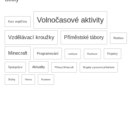
Volnočasové aktivity
Kurz angličtiny
Vzdělávací kroužky
Příměstské tábory
Roblox
Minecraft
Programování
Projekty
rozhovor
Rozhovor
Aktuality
Spolupráce
Příkazy Minecraft
Brigády a pracovní příležitosti
Služby
Herna
Kvantum