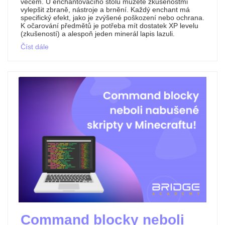
věcem. U enchantovacího stolu můžete zkušenostmi
vylepšit zbraně, nástroje a brnění. Každý enchant má
specifický efekt, jako je zvýšené poškození nebo ochrana.
K očarování předmětů je potřeba mít dostatek XP levelu
(zkušeností) a alespoň jeden minerál lapis lazuli.
Číst dále
Command blocky neboli