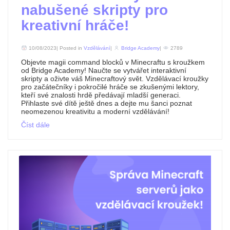
nabušené skripty pro
kreativní hráče!
10/08/2023| Posted in
Vzdělávání
|
Bridge Academy
|
2789
Objevte magii command blocků v Minecraftu s kroužkem
od Bridge Academy! Naučte se vytvářet interaktivní
skripty a oživte váš Minecraftový svět. Vzdělávací kroužky
pro začátečníky i pokročilé hráče se zkušenými lektory,
kteří své znalosti hrdě předávají mladší generaci.
Přihlaste své dítě ještě dnes a dejte mu šanci poznat
neomezenou kreativitu a moderní vzdělávání!
Číst dále