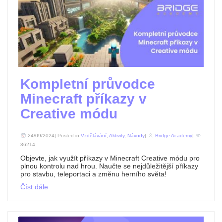
Kompletní průvodce
Minecraft příkazy v
Creative módu
24/09/2024| Posted in
Vzdělávání
,
Aktivity
,
Návody
|
Bridge Academy
|
36214
Objevte, jak využít příkazy v Minecraft Creative módu pro
plnou kontrolu nad hrou. Naučte se nejdůležitější příkazy
pro stavbu, teleportaci a změnu herního světa!
Číst dále