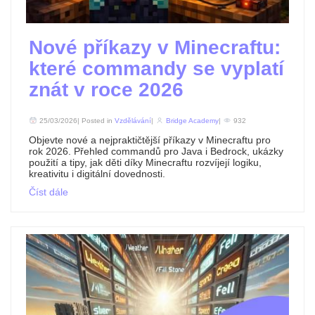
Nové příkazy v Minecraftu:
které commandy se vyplatí
znát v roce 2026
25/03/2026| Posted in
Vzdělávání
|
Bridge Academy
|
932
Objevte nové a nejpraktičtější příkazy v Minecraftu pro
rok 2026. Přehled commandů pro Java i Bedrock, ukázky
použití a tipy, jak děti díky Minecraftu rozvíjejí logiku,
kreativitu i digitální dovednosti.
Číst dále