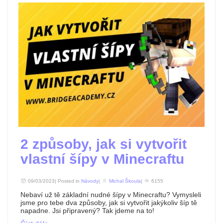
2 způsoby, jak si vytvořit
vlastní šípy v Minecraftu
09/03/2023| Posted in
Návody
|
Michal Škoula
|
6155
Nebaví už tě základní nudné šípy v Minecraftu? Vymysleli
jsme pro tebe dva způsoby, jak si vytvořit jakýkoliv šíp tě
napadne. Jsi připravený? Tak jdeme na to!