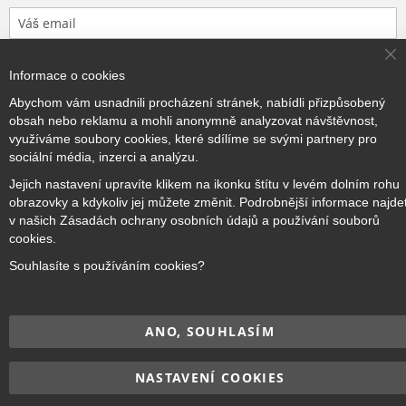
Přihlásit odběr
Cl
Informace o cookies
Co
Ba
Abychom vám usnadnili procházení stránek, nabídli přizpůsobený
obsah nebo reklamu a mohli anonymně analyzovat návštěvnost,
využíváme soubory cookies, které sdílíme se svými partnery pro
Copyright © 2017–2026
BRIDGE Academy
, Všechna práva
sociální média, inzerci a analýzu.
vyhrazena.
Jejich nastavení upravíte klikem na ikonku štítu v levém dolním rohu
obrazovky a kdykoliv jej můžete změnit. Podrobnější informace najde
v našich Zásadách ochrany osobních údajů a používání souborů
cookies.
Souhlasíte s používáním cookies?
ANO, SOUHLASÍM
NASTAVENÍ COOKIES