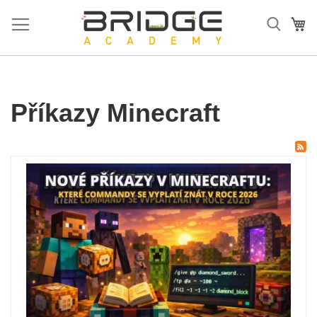
Přejít
na
Mů
obsah
Příkazy Minecraft