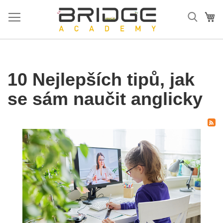
Přejít
na
Mů
obsah
10 Nejlepších tipů, jak
se sám naučit anglicky