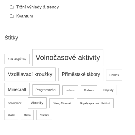
Tržní výhledy & trendy
Kvantum
Štítky
Volnočasové aktivity
Kurz angličtiny
Vzdělávací kroužky
Příměstské tábory
Roblox
Minecraft
Programování
Projekty
rozhovor
Rozhovor
Aktuality
Spolupráce
Příkazy Minecraft
Brigády a pracovní příležitosti
Služby
Herna
Kvantum