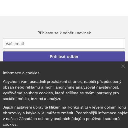
Přihlaste se k odběru novinek
Přihlásit odběr
Cl
Informace o cookies
Co
Ba
Abychom vám usnadnili procházení stránek, nabídli přizpůsobený
Copyright © 2017–2026
BRIDGE Academy
, Všechna práva
obsah nebo reklamu a mohli anonymně analyzovat návštěvnost,
vyhrazena.
využíváme soubory cookies, které sdílíme se svými partnery pro
sociální média, inzerci a analýzu.
Jejich nastavení upravíte klikem na ikonku štítu v levém dolním rohu
obrazovky a kdykoliv jej můžete změnit. Podrobnější informace najde
v našich Zásadách ochrany osobních údajů a používání souborů
cookies.