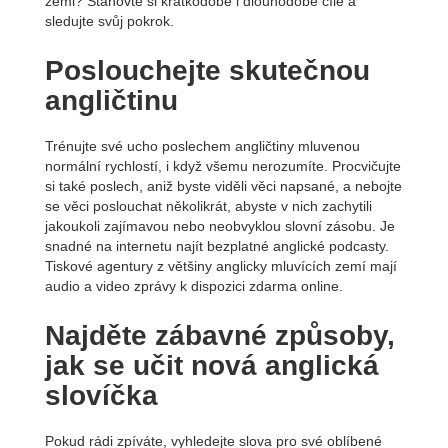
zemi? Stanovte si krátkodobé i dlouhodobé cíle a
sledujte svůj pokrok.
Poslouchejte skutečnou
angličtinu
Trénujte své ucho poslechem angličtiny mluvenou
normální rychlostí, i když všemu nerozumíte. Procvičujte
si také poslech, aniž byste viděli věci napsané, a nebojte
se věci poslouchat několikrát, abyste v nich zachytili
jakoukoli zajímavou nebo neobvyklou slovní zásobu. Je
snadné na internetu najít bezplatné anglické podcasty.
Tiskové agentury z většiny anglicky mluvících zemí mají
audio a video zprávy k dispozici zdarma online.
Najděte zábavné způsoby,
jak se učit nová anglická
slovíčka
Pokud rádi zpíváte, vyhledejte slova pro své oblíbené