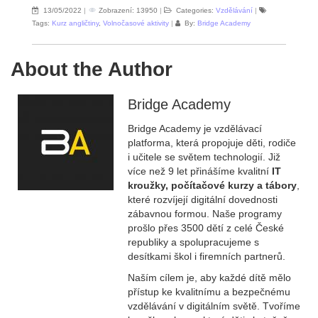
13/05/2022
|
Zobrazení: 13950
|
Categories:
Vzdělávání
|
Tags:
Kurz angličtiny
,
Volnočasové aktivity
|
By:
Bridge Academy
About the Author
Bridge Academy
Bridge Academy je vzdělávací
platforma, která propojuje děti, rodiče
i učitele se světem technologií. Již
více než 9 let přinášíme kvalitní
IT
kroužky, počítačové kurzy a tábory
,
které rozvíjejí digitální dovednosti
zábavnou formou. Naše programy
prošlo přes 3500 dětí z celé České
republiky a spolupracujeme s
desítkami škol i firemních partnerů.
Naším cílem je, aby každé dítě mělo
přístup ke kvalitnímu a bezpečnému
vzdělávání v digitálním světě. Tvoříme