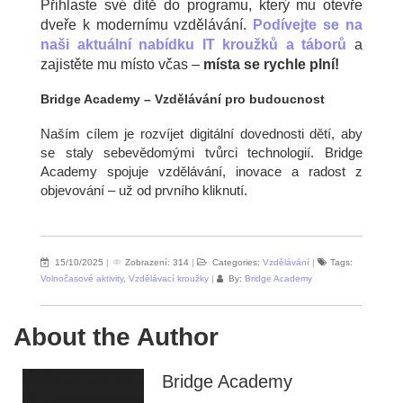
Přihlaste své dítě do programu, který mu otevře
dveře k modernímu vzdělávání.
Podívejte se na
naši aktuální nabídku IT kroužků a táborů
a
zajistěte mu místo včas –
místa se rychle plní!
Bridge Academy – Vzdělávání pro budoucnost
Naším cílem je rozvíjet digitální dovednosti dětí, aby
se staly sebevědomými tvůrci technologií. Bridge
Academy spojuje vzdělávání, inovace a radost z
objevování – už od prvního kliknutí.
15/10/2025
|
Zobrazení: 314
|
Categories:
Vzdělávání
|
Tags:
Volnočasové aktivity
,
Vzdělávací kroužky
|
By:
Bridge Academy
About the Author
Bridge Academy