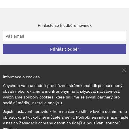
Přihlaste se k odběru novinek
Přihlásit odběr
Cl
Informace o cookies
Copyright © 2017–2026
BRIDGE Academy
, Všechna práva
Co
Ba
vyhrazena.
Abychom vám usnadnili procházení stránek, nabídli přizpůsobený
obsah nebo reklamu a mohli anonymně analyzovat návštěvnost,
využíváme soubory cookies, které sdílíme se svými partnery pro
sociální média, inzerci a analýzu.
Jejich nastavení upravíte klikem na ikonku štítu v levém dolním rohu
obrazovky a kdykoliv jej můžete změnit. Podrobnější informace najde
v našich Zásadách ochrany osobních údajů a používání souborů
cookies.