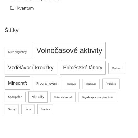
Kvantum
Štítky
Volnočasové aktivity
Kurz angličtiny
Vzdělávací kroužky
Příměstské tábory
Roblox
Minecraft
Programování
Projekty
rozhovor
Rozhovor
Aktuality
Spolupráce
Příkazy Minecraft
Brigády a pracovní příležitosti
Služby
Herna
Kvantum