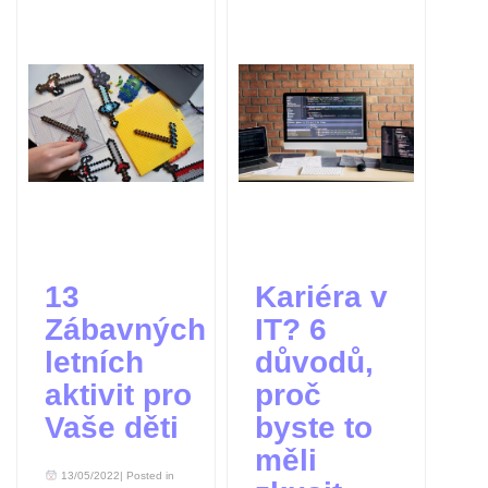
13
Kariéra v
Z
Zábavných
IT? 6
p
letních
důvodů,
M
aktivit pro
proč
m
Vaše děti
byste to
1
měli
Aca
13/05/2022| Posted in