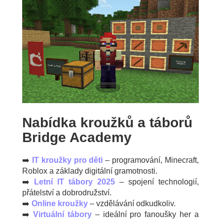
Nabídka kroužků a táborů
Bridge Academy
➡️
IT kroužky pro děti
– programování, Minecraft,
Roblox a základy digitální gramotnosti.
➡️
Letní IT tábory 2025
– spojení technologií,
přátelství a dobrodružství.
➡️
Online kroužky
– vzdělávání odkudkoliv.
➡️
Virtuální tábory
– ideální pro fanoušky her a