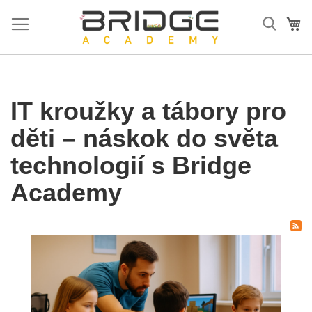
Přejít
na
Mů
obsah
IT kroužky a tábory pro
děti – náskok do světa
technologií s Bridge
Academy