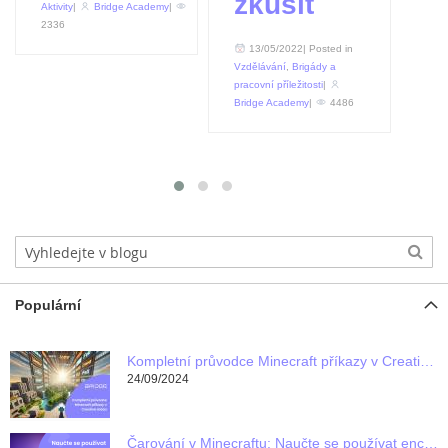
zkusit
Aktivity
|
Bridge Academy
|
2336
13/05/2022| Posted in
Vzdělávání
,
Brigády a
pracovní příležitosti
|
Bridge Academy
|
4486
Populární
Kompletní průvodce Minecraft příkazy v Creative módu
24/09/2024
Čarování v Minecraftu: Naučte se používat enchanty s Bridge Academy!