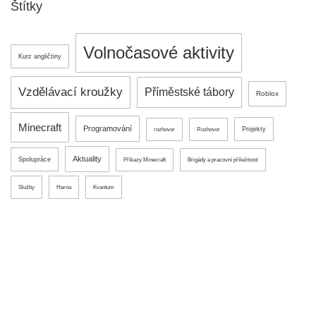
Štítky
Volnočasové aktivity
Kurz angličtiny
Vzdělávací kroužky
Příměstské tábory
Roblox
Minecraft
Programování
Projekty
rozhovor
Rozhovor
Aktuality
Spolupráce
Příkazy Minecraft
Brigády a pracovní příležitosti
Služby
Herna
Kvantum