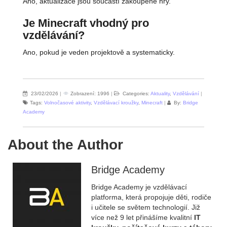
Ano, aktualizace jsou součástí zakoupené hry.
Je Minecraft vhodný pro
vzdělávání?
Ano, pokud je veden projektově a systematicky.
23/02/2026
|
Zobrazení: 1996
|
Categories:
Aktuality
,
Vzdělávání
|
Tags:
Volnočasové aktivity
,
Vzdělávací kroužky
,
Minecraft
|
By:
Bridge
Academy
About the Author
Bridge Academy
Bridge Academy je vzdělávací
platforma, která propojuje děti, rodiče
i učitele se světem technologií. Již
více než 9 let přinášíme kvalitní
IT