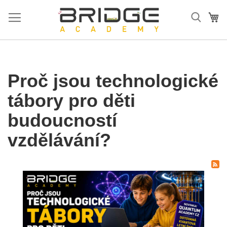
Přejít
na
Mů
obsah
Proč jsou technologické
tábory pro děti
budoucností
vzdělávání?