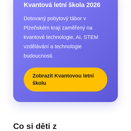
Kvantová letní škola 2026
Dotovaný pobytový tábor v
Plzeňském kraji zaměřený na
kvantové technologie, AI, STEM
vzdělávání a technologie
budoucnosti.
Zobrazit Kvantovou letní
školu
Co si děti z