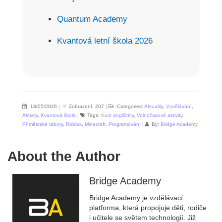
Quantum Academy
Kvantová letní škola 2026
18/05/2026
|
Zobrazení: 207
|
Categories:
Aktuality
,
Vzdělávání
,
Aktivity
,
Kvantová škola
|
Tags:
Kurz angličtiny
,
Volnočasové aktivity
,
Příměstské tábory
,
Roblox
,
Minecraft
,
Programování
|
By:
Bridge Academy
About the Author
Bridge Academy
Bridge Academy je vzdělávací
platforma, která propojuje děti, rodiče
i učitele se světem technologií. Již