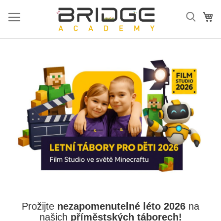
Přejít
na
Mů
obsah
Prožijte
nezapomenutelné léto 2026
na
našich
příměstských táborech!