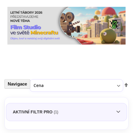
Navigace
Seřadit podle
Nas
ses
AKTIVNÍ FILTR PRO