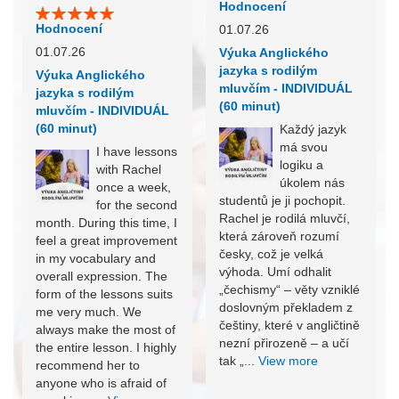
Hodnocení
Hodnocení
01.07.26
01.07.26
Výuka Anglického
jazyka s rodilým
Výuka Anglického
mluvčím - INDIVIDUÁL
jazyka s rodilým
(60 minut)
mluvčím - INDIVIDUÁL
(60 minut)
Každý jazyk
má svou
I have lessons
logiku a
with Rachel
úkolem nás
once a week,
studentů je ji pochopit.
for the second
Rachel je rodilá mluvčí,
month. During this time, I
která zároveň rozumí
feel a great improvement
česky, což je velká
in my vocabulary and
výhoda. Umí odhalit
overall expression. The
„čechismy“ – věty vzniklé
form of the lessons suits
doslovným překladem z
me very much. We
češtiny, které v angličtině
always make the most of
nezní přirozeně – a učí
the entire lesson. I highly
tak „...
View more
recommend her to
anyone who is afraid of