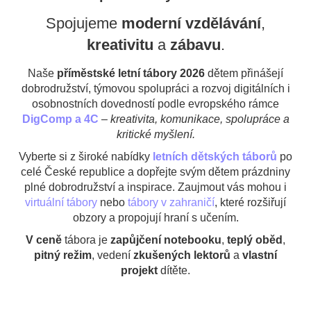
Spojujeme
moderní
vzdělávání
,
kreativitu
a
zábavu
.
Naše
příměstské letní tábory 2026
dětem přinášejí
dobrodružství, týmovou spolupráci a rozvoj digitálních i
osobnostních dovedností podle evropského rámce
DigComp a 4C
–
kreativita, komunikace, spolupráce a
kritické myšlení.
Vyberte si z široké nabídky
letních dětských táborů
po
celé České republice a dopřejte svým dětem prázdniny
plné dobrodružství a inspirace. Zaujmout vás mohou i
virtuální tábory
nebo
tábory v zahraničí
, které rozšiřují
obzory a propojují hraní s učením.
V ceně
tábora je
zapůjčení notebooku
,
teplý oběd
,
pitný režim
, vedení
zkušených lektorů
a
vlastní
projekt
dítěte.