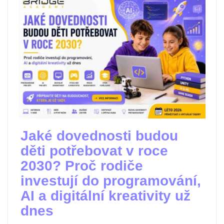
Jaké dovednosti budou
děti potřebovat v roce
2030? Proč rodiče
investují do programování,
AI a digitální kreativity už
dnes