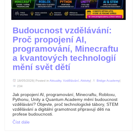
Budoucnost vzdělávání:
Proč propojení AI,
programování, Minecraftu
a kvantových technologií
mění svět dětí
18/05/2026| Posted in
Aktuality
,
Vzdělávání
,
Aktivity
|
Bridge Academy
|
234
Jak propojení AI, programování, Minecraftu, Robloxu,
Pythonu, Unity a Quantum Academy mění budoucnost
vzdělávání? Objevte, proč technologické tábory, STEM
vzdělávání a digitální gramotnost připravují děti na
profese budoucnosti.
Číst dále