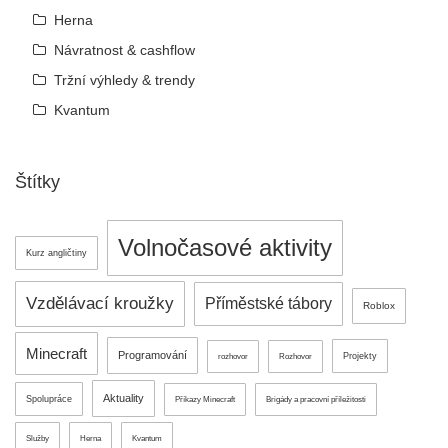
Herna
Návratnost & cashflow
Tržní výhledy & trendy
Kvantum
Štítky
Volnočasové aktivity
Kurz angličtiny
Vzdělávací kroužky
Příměstské tábory
Roblox
Minecraft
Programování
Projekty
rozhovor
Rozhovor
Aktuality
Spolupráce
Příkazy Minecraft
Brigády a pracovní příležitosti
Služby
Herna
Kvantum