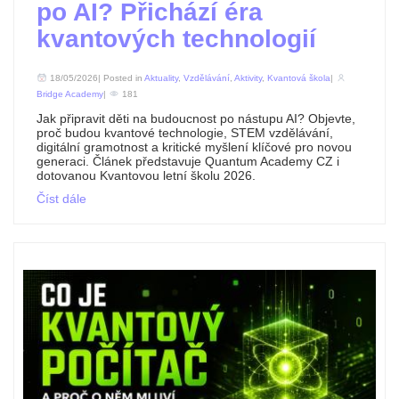
po AI? Přichází éra
kvantových technologií
18/05/2026| Posted in
Aktuality
,
Vzdělávání
,
Aktivity
,
Kvantová škola
|
Bridge Academy
|
181
Jak připravit děti na budoucnost po nástupu AI? Objevte,
proč budou kvantové technologie, STEM vzdělávání,
digitální gramotnost a kritické myšlení klíčové pro novou
generaci. Článek představuje Quantum Academy CZ i
dotovanou Kvantovou letní školu 2026.
Číst dále