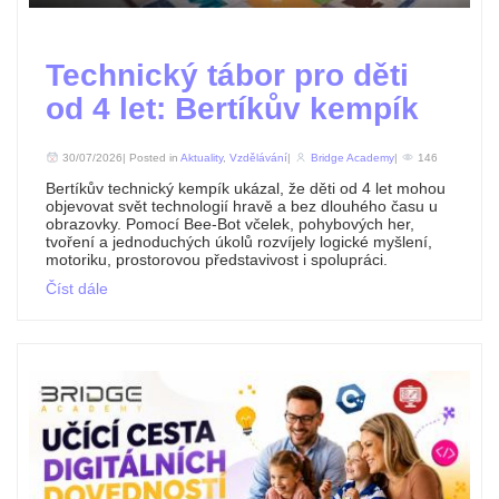
Technický tábor pro děti
od 4 let: Bertíkův kempík
30/07/2026| Posted in
Aktuality
,
Vzdělávání
|
Bridge Academy
|
146
Bertíkův technický kempík ukázal, že děti od 4 let mohou
objevovat svět technologií hravě a bez dlouhého času u
obrazovky. Pomocí Bee-Bot včelek, pohybových her,
tvoření a jednoduchých úkolů rozvíjely logické myšlení,
motoriku, prostorovou představivost i spolupráci.
Číst dále