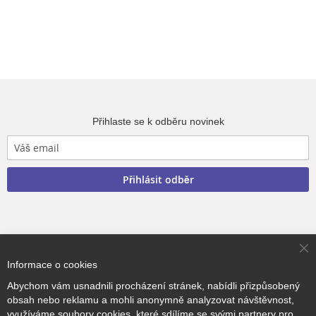
Přihlaste se k odběru novinek
Přihlásit odběr
Copyright © 2017–2026
BRIDGE Academy
, Všechna práva
Cl
vyhrazena.
Informace o cookies
Co
Ba
Abychom vám usnadnili procházení stránek, nabídli přizpůsobený
obsah nebo reklamu a mohli anonymně analyzovat návštěvnost,
využíváme soubory cookies, které sdílíme se svými partnery pro