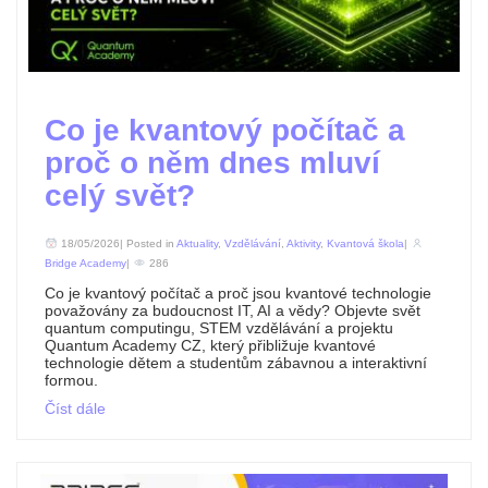
Co je kvantový počítač a
proč o něm dnes mluví
celý svět?
18/05/2026| Posted in
Aktuality
,
Vzdělávání
,
Aktivity
,
Kvantová škola
|
Bridge Academy
|
286
Co je kvantový počítač a proč jsou kvantové technologie
považovány za budoucnost IT, AI a vědy? Objevte svět
quantum computingu, STEM vzdělávání a projektu
Quantum Academy CZ, který přibližuje kvantové
technologie dětem a studentům zábavnou a interaktivní
formou.
Číst dále