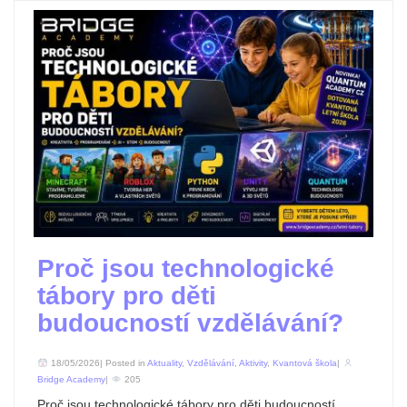
Proč jsou technologické
tábory pro děti
budoucností vzdělávání?
18/05/2026| Posted in
Aktuality
,
Vzdělávání
,
Aktivity
,
Kvantová škola
|
Bridge Academy
|
205
Proč jsou technologické tábory pro děti budoucností