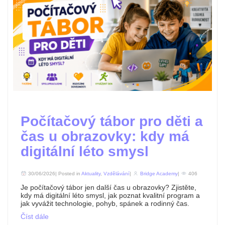
Počítačový tábor pro děti a
čas u obrazovky: kdy má
digitální léto smysl
30/06/2026| Posted in
Aktuality
,
Vzdělávání
|
Bridge Academy
|
406
Je počítačový tábor jen další čas u obrazovky? Zjistěte,
kdy má digitální léto smysl, jak poznat kvalitní program a
jak vyvážit technologie, pohyb, spánek a rodinný čas.
Číst dále