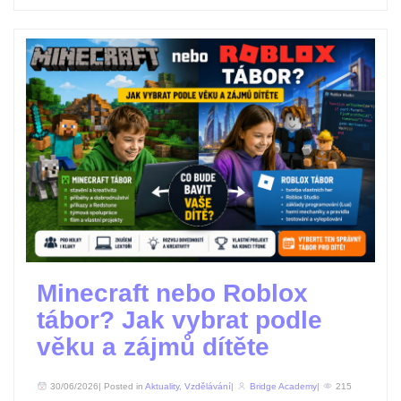
Minecraft nebo Roblox
tábor? Jak vybrat podle
věku a zájmů dítěte
30/06/2026| Posted in
Aktuality
,
Vzdělávání
|
Bridge Academy
|
215