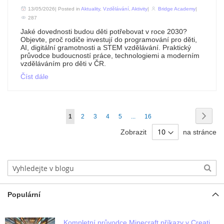
13/05/2026| Posted in
Aktuality
,
Vzdělávání
,
Aktivity
|
Bridge Academy
|
287
Jaké dovednosti budou děti potřebovat v roce 2030?
Objevte, proč rodiče investují do programování pro děti,
AI, digitální gramotnosti a STEM vzdělávání. Praktický
průvodce budoucností práce, technologiemi a moderním
vzděláváním pro děti v ČR.
Číst dále
Stránka
Strán
Násle
Právě
Stránka
Stránka
Stránka
Stránka
Stránka
1
2
3
4
5
...
16
si
Zobrazit
na stránce
prohlížíte
stránku
Populární
Kompletní průvodce Minecraft příkazy v Creative módu