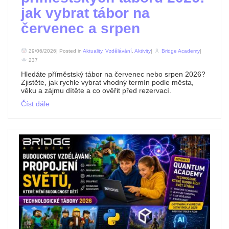
jak vybrat tábor na
červenec a srpen
29/06/2026| Posted in
Aktuality
,
Vzdělávání
,
Aktivity
|
Bridge Academy
|
237
Hledáte příměstský tábor na červenec nebo srpen 2026?
Zjistěte, jak rychle vybrat vhodný termín podle města,
věku a zájmu dítěte a co ověřit před rezervací.
Číst dále