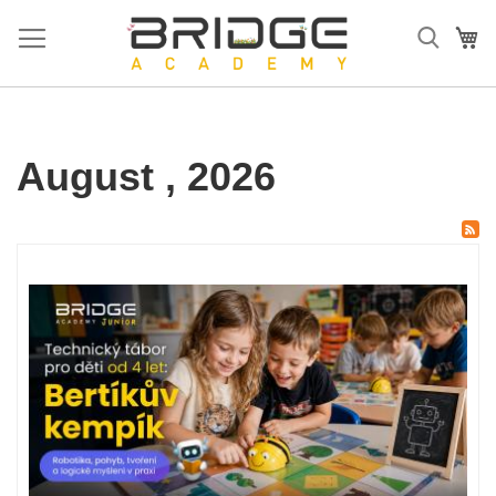
Přejít
na
Mů
obsah
August , 2026