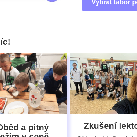
Vybrat tábor p
íc!
Zkušení lekto
Oběd a pitný
režim v ceně