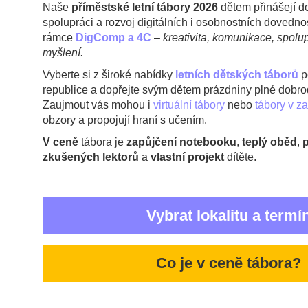
Naše
příměstské letní tábory 2026
dětem přinášejí d
spolupráci a rozvoj digitálních i osobnostních dovedn
rámce
DigComp a 4C
–
kreativita, komunikace, spolup
myšlení.
Vyberte si z široké nabídky
letních dětských táborů
p
republice a dopřejte svým dětem prázdniny plné dobrod
Zaujmout vás mohou i
virtuální tábory
nebo
tábory v za
obzory a propojují hraní s učením.
V ceně
tábora je
zapůjčení notebooku
,
teplý oběd
,
p
zkušených lektorů
a
vlastní projekt
dítěte.
Vybrat lokalitu a termí
Co je v ceně tábora?