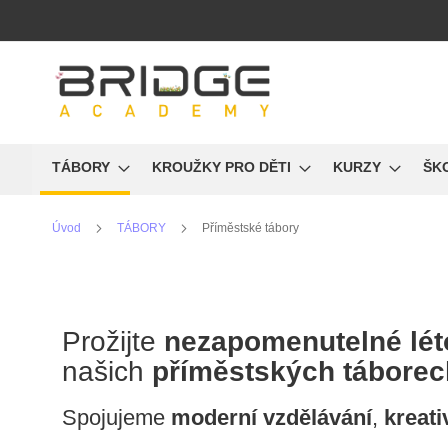
Přejít
na
obsah
TÁBORY
KROUŽKY PRO DĚTI
KURZY
ŠK
Úvod
TÁBORY
Příměstské tábory
Prožijte
nezapomenutelné lét
našich
příměstských táborec
Spojujeme
moderní
vzdělávání
,
kreati