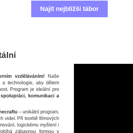
Najít nejbližší tábor
tální
rním vzděláváním!
Naše
tu a technologie, aby dětem
nost. Program je ideální pro
spolupráci, komunikaci a
necraftu
– unikátní program,
ích videí. Při tvorbě filmových
mování, logickému myšlení i
obíhá zábavnou formou v