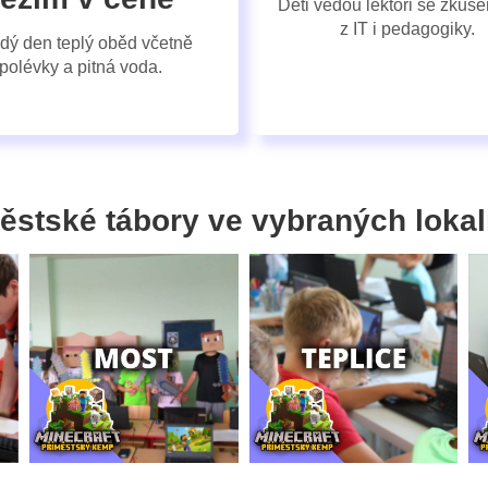
Děti vedou lektoři se zkuš
z IT i pedagogiky.
dý den teplý oběd včetně
polévky a pitná voda.
ěstské tábory ve vybraných lokal