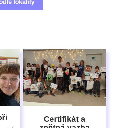
odle lokality
ři
Certifikát a
zpětná vazba