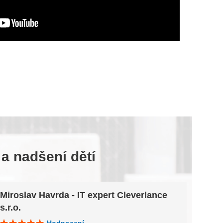
 a nadšení dětí
Miroslav Havrda - IT expert Cleverlance
Klár
s.r.o.