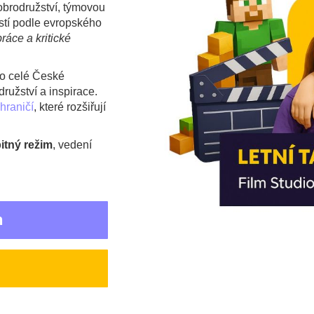
obrodružství, týmovou
ostí podle evropského
ráce a kritické
o celé České
ružství a inspirace.
hraničí
, které rozšiřují
itný režim
, vedení
n