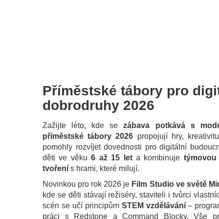
Příměstské tábory pro digi
dobrodruhy 2026
Zažijte léto, kde se
zábava potkává s mode
příměstské tábory 2026
propojují hry, kreativi
pomohly rozvíjet dovednosti pro digitální budouc
děti ve věku
6 až 15 let
a kombinuje
týmovou 
tvoření
s hrami, které milují.
Novinkou pro rok 2026 je
Film Studio ve světě Mi
kde se děti stávají režiséry, staviteli i tvůrci vlastn
scén se učí principům
STEM vzdělávání
– progra
práci s Redstone a Command Blocky. Vše pr