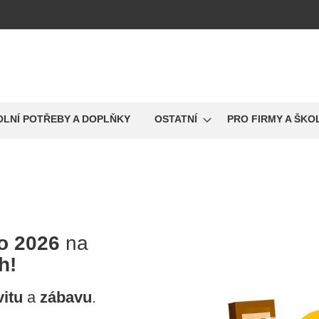
OLNÍ POTŘEBY A DOPLŇKY
OSTATNÍ
PRO FIRMY A ŠKO
o 2026
na
h!
vitu
a
zábavu
.