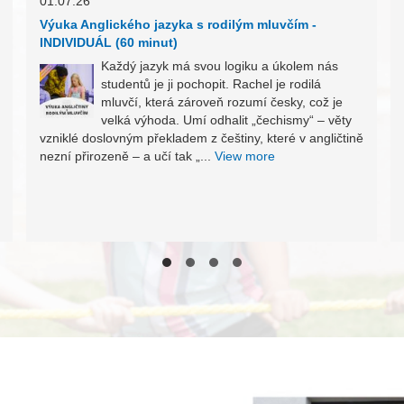
01.07.26
Výuka Anglického jazyka s rodilým mluvčím -
INDIVIDUÁL (60 minut)
Každý jazyk má svou logiku a úkolem nás
studentů je ji pochopit. Rachel je rodilá
mluvčí, která zároveň rozumí česky, což je
velká výhoda. Umí odhalit „čechismy“ – věty
vzniklé doslovným překladem z češtiny, které v angličtině
nezní přirozeně – a učí tak „...
View more