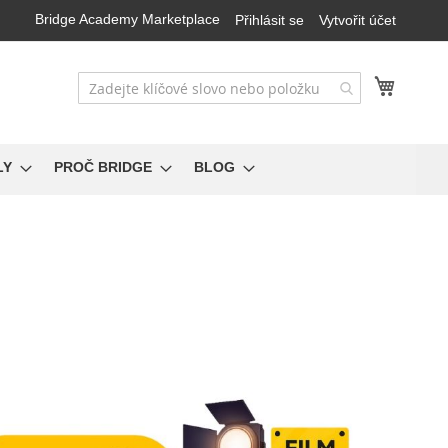
Bridge Academy Marketplace
Přihlásit se
Vytvořit účet
Můj koš
LY
PROČ BRIDGE
BLOG