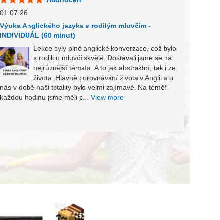
Hodnocení
01.07.
01.07.26
Výuka 
INDIV
Výuka Anglického jazyka s rodilým mluvčím -
INDIVIDUÁL (60 minut)
Lekce byly plné anglické konverzace, což bylo
s rodilou mluvčí skvělé. Dostávali jsme se na
nejrůznější témata. A to jak abstraktní, tak i ze
vybere
života. Hlavně porovnávání života v Anglii a u
monolo
nás v době naši totality bylo velmi zajímavé. Na téměř
View 
každou hodinu jsme měli p...
View more